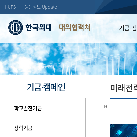
HUFS
동문정보 Update
대외협력처
기금·
학교발전기
장학기금
선배드림 장
기금·캠페인
미래전
H
학교발전기금
장학기금