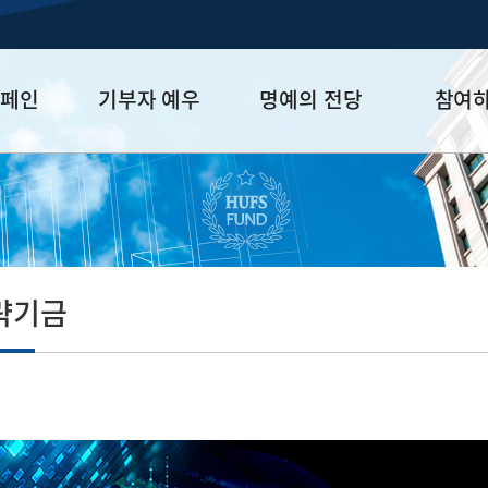
캠페인
기부자 예우
명예의 전당
참여
금
예우 프로그램
HUFS Honor
참여방법
세제 혜택
Diamond Club
기부하기
학금
Platinum Club
잠재기부자 
졸업동문 정
략기금
업데이트