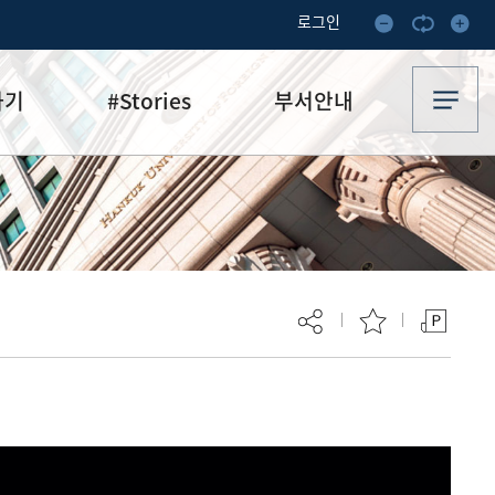
로그인
하기
#Stories
부서안내
기부·수혜스토리
업무안내
기금소식
오시는 길
추천
이달의 기부자
보
현재 페이지를 즐겨찾는 메뉴로
등록하시겠습니까?