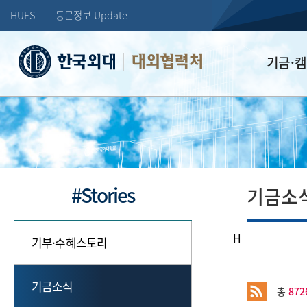
HUFS
동문정보 Update
대외협력처
기금·
학교발전기
장학기금
선배드림 장
#Stories
기금소
H
기부·수혜스토리
기금소식
총
872