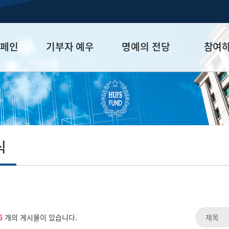
캠페인
기부자 예우
명예의 전당
참여
금
예우 프로그램
HUFS Honor
참여방법
세제 혜택
Diamond Club
기부하기
학금
Platinum Club
잠재기부자 
졸업동문 정
식
업데이트
6
개의 게시물이 있습니다.