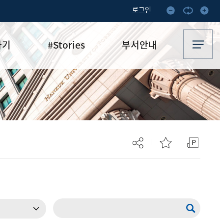
로그인
하기
#Stories
부서안내
기부·수혜스토리
업무안내
기금소식
오시는 길
추천
이달의 기부자
보
현재 페이지를 즐겨찾는 메뉴로
등록하시겠습니까?