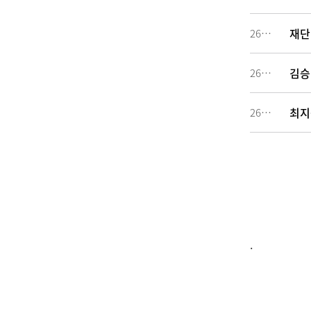
재단
260649
김승
260648
최지
260642
.