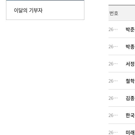
이달의 기부자
번호
박준
260658
박종관
260657
서정규
260656
철학
260654
김종호
260652
한국
260651
미래
260650