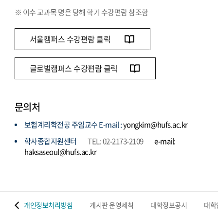
※ 이수 교과목 명은 당해 학기 수강편람 참조함
서울캠퍼스 수강편람 클릭
글로벌캠퍼스 수강편람 클릭
문의처
보험계리학전공 주임교수 E-mail :
yongkim@hufs.ac.kr
학사종합지원센터
TEL: 02-2173-2109
e-mail:
haksaseoul@hufs.ac.kr
 맵
개인정보처리방침
게시판 운영세칙
대학정보공시
대학