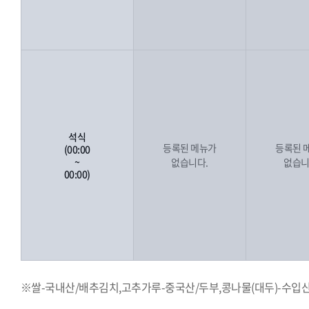
석식
등록된 메뉴가
등록된 
(00:00
~
없습니다.
없습니
00:00)
※쌀-국내산/배추김치,고추가루-중국산/두부,콩나물(대두)-수입