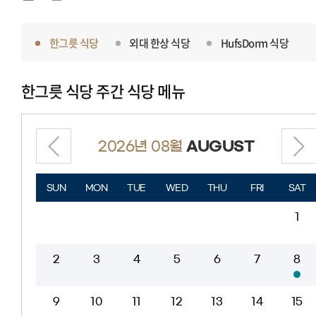
한그릇 식당
외대 한상 식당
HufsDorm 식당
한그릇 식당
주간 식당 메뉴
2026년 08월
AUGUST
SUN
MON
TUE
WED
THU
FRI
SAT
1
2
3
4
5
6
7
8
9
10
11
12
13
14
15