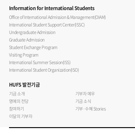
Information
for International Students
Office of International Admission & Management(OIAM)
International Student Support Center(ISSC)
Undergraduate Admission
Graduate Admission
Student Exchange Program
Visiting Program
International Summer Session(ISS)
International Student Organization(ISO)
HUFS
발전기금
기금 소개
기부자 예우
명예의 전당
기금 소식
참여하기
기부·수혜 Stories
이달의 기부자