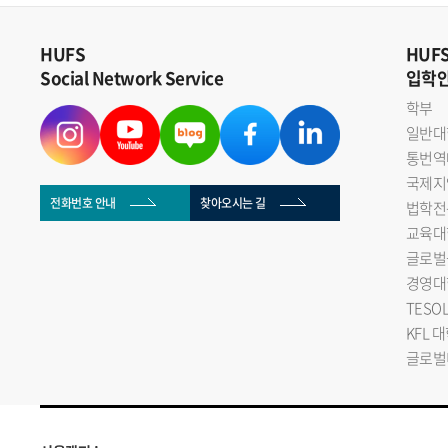
HUFS
HUF
Social Network Service
입학
학부
일반대
통번역
국제지
전화번호 안내
찾아오시는 길
법학전
교육대
글로벌
경영대
TESO
KFL 
글로벌