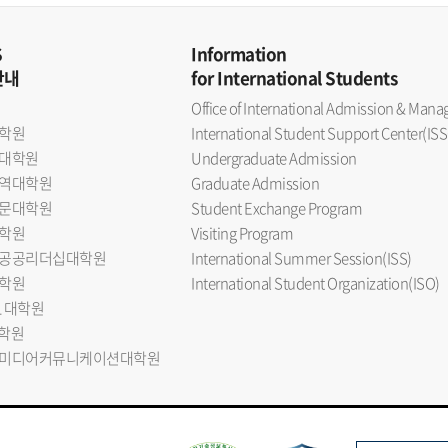
S
Information
안내
for International Students
Office of International Admission & Ma
학원
International Student Support Center(ISS
대학원
Undergraduate Admission
역대학원
Graduate Admission
문대학원
Student Exchange Program
학원
Visiting Program
공공리더십대학원
International Summer Session(ISS)
학원
International Student Organization(ISO)
L 대학원
대학원
미디어커뮤니케이션대학원