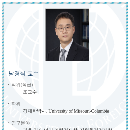
남경식 교수
직위(직급)
조교수
학위
경제학박사, University of Missouri-Columbia
연구분야