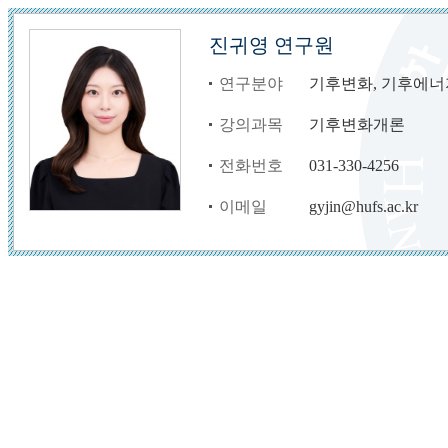
진귀영 연구원
연구분야
기후변화, 기후에
강의과목
기후변화개론
전화번호
031-330-4256
이메일
gyjin@hufs.ac.kr