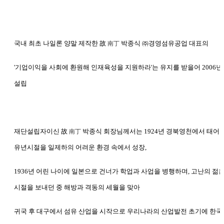
국내 최초 나일론 양말 제작한 故
박종식 ㈜경영섬유공업 대표의
南丁
'기업이익을 사회에 환원해 인재육성을 지원하라'는 유지를 받을어
2
006년
설립
재단설립자이신
故
박종식
회장님께서는 1924년 경북영천에서 태어
南丁
유년시절을 일제하의 어려운 환경 속에서 성장,
1936년 어린 나이에 일본으로 건너가 학업과 사업을 병행하며, 고난의 젊
시절을 보내던 중 해방과 격동의 세월을 맞아
귀국 후 대구에서 섬유 산업을 시작으로 우리나라의 산업발전 초기에 한국