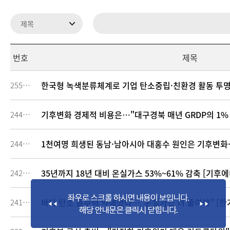
번호
제목
한국형 녹색분류체계로 기업 탄소중립·친환경 활동 투
255063
기후변화 경제적 비용은…"대구경북 매년 GRDP의 1% 
244474
1천여명 희생된 동남·남아시아 대홍수 원인은 기후변화·
244056
35년까지 18년 대비 온실가스 53%~61% 감축 [기후
242732
바다 탄소 흡수력 약해졌다…“온실가스 더 줄여야” [한
241787