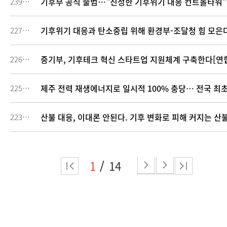
기후부 공식 출범…"진정한 기후위기 대응 컨트롤타워"
239937
기후위기 대응과 탄소중립 위해 환경부-조달청 힘 모은
227489
중기부, 기후테크 혁신 스타트업 지원체계 구축한다[연
226777
제주 전력 재생에너지로 일시적 100% 충당… 전국 최
225807
산불 대응, 이대론 안된다. 기후 변화로 피해 커지는 산
223493
1
14