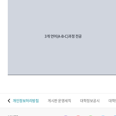
3개 언어(A-B-C)과정 전공
 맵
개인정보처리방침
게시판 운영세칙
대학정보공시
대학