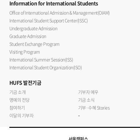
Information
for International Students
Office of International Admission & Management(OIAM)
International Student Support Center(ISSC)
Undergraduate Admission
Graduate Admission
Student Exchange Program
Visiting Program
International Summer Session(ISS)
International Student Organization(ISO)
HUFS
발전기금
기금 소개
기부자 예우
명예의 전당
기금 소식
참여하기
기부·수혜 Stories
-
이달의 기부자
서울캠퍼스