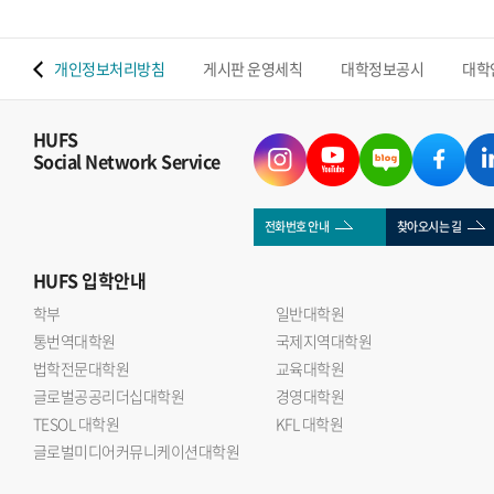
 맵
개인정보처리방침
게시판 운영세칙
대학정보공시
대학
HUFS
Social Network Service
전화번호 안내
찾아오시는 길
HUFS
입학안내
학부
일반대학원
통번역대학원
국제지역대학원
법학전문대학원
교육대학원
글로벌공공리더십대학원
경영대학원
TESOL 대학원
KFL 대학원
글로벌미디어커뮤니케이션대학원