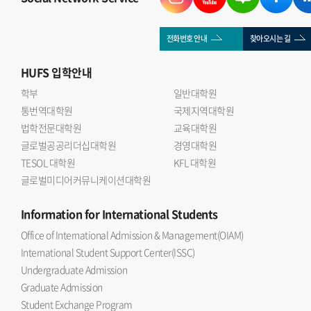
근정포장을 각각 수훈했으며, 김태성 교수는 대통령 표창을
받았다. 또한 이재원 교수, 이종오 교수, Maria Joao Amaral
전화번호 안내
찾아오시는 길
교수, Finn Harvor 교수는 교육부장관 표창을 수상했다.강기훈
HUFS
입학안내
총장은 우리 대학의 발전을 위해 헌신해 주신 교수님들께 깊이
감사드린다 며 앞으로도 본교를 향한 변함없는 관심과 애정을
학부
일반대학원
통번역대학원
부탁드린다 고 말했다.이날 행사에는 홍종명 교무처장이 함께
국제지역대학원
법학전문대학원
교육대학원
참석했다.출처 : HUFS Today
글로벌공공리더십대학원
경영대학원
TESOL 대학원
KFL 대학원
글로벌미디어커뮤니케이션대학원
Information
for International Students
Office of International Admission & Management(OIAM)
International Student Support Center(ISSC)
Undergraduate Admission
Graduate Admission
Student Exchange Program