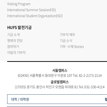
Visiting Program
International Summer Session(ISS)
International Student Organization(ISO)
HUFS
발전기금
기금 소개
기부자 예우
명예의 전당
기금 소식
참여하기
기부·수혜 Stories
이달의 기부자
서울캠퍼스
(02450) 서울특별시 동대문구 이문로 107 Tel. 82-2-2173-2114
글로벌캠퍼스
(17035) 경기도 용인시 처인구 모현읍 외대로 81 Tel. 031-330-4114
대학 / 대학원