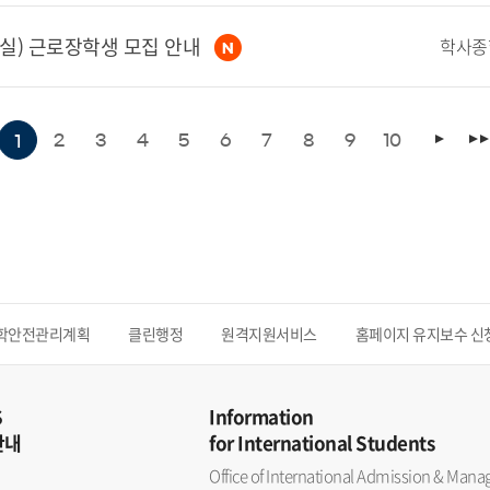
사실) 근로장학생 모집 안내
2
3
4
5
6
7
8
9
10
1
학안전관리계획
클린행정
원격지원서비스
홈페이지 유지보수 신
S
Information
안내
for International Students
Office of International Admission & Ma