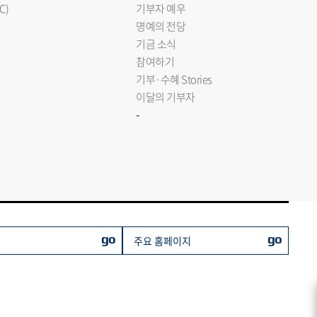
C)
기부자 예우
명예의 전당
기금 소식
참여하기
기부·수혜 Stories
이달의 기부자
-
go
go
주요 홈페이지