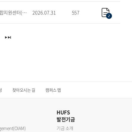
학사종합지원센터(서울)
2026.07.31
557
2
청
찾아오시는 길
캠퍼스 맵
HUFS
발전기금
nagement(OIAM)
기금 소개