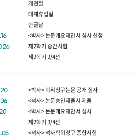
개천절
대체휴업일
한글날
<박사> 논문개요제안서 심사 신청
.16
제2학기 중간시험
0.26
제2학기 2/4선
<박사> 학위청구논문 공개 심사
1.20
<석사> 논문승인제출서 제출
1.06
<박사> 논문개요제안서 심사
.20
제2학기 3/4선
<석사> 석사학위청구 종합시험
2.05