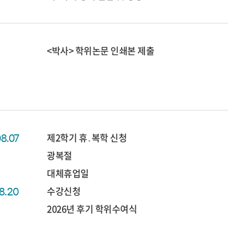
<박사> 학위논문 인쇄본 제출
제2학기 휴․복학 신청
08.07
광복절
대체휴업일
수강신청
08.20
2026년 후기 학위수여식