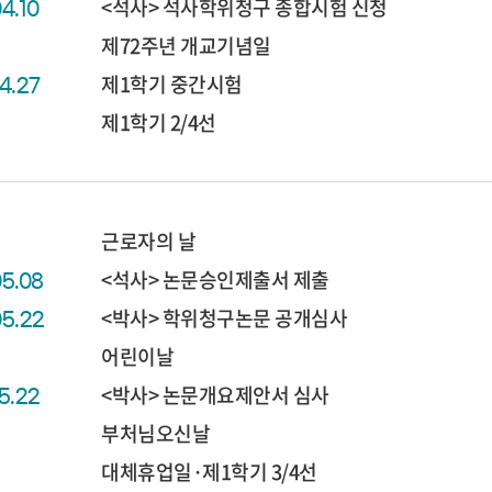
<석사> 석사학위청구 종합시험 신청
04.10
제72주년 개교기념일
제1학기 중간시험
04.27
제1학기 2/4선
근로자의 날
<석사> 논문승인제출서 제출
05.08
<박사> 학위청구논문 공개심사
05.22
어린이날
<박사> 논문개요제안서 심사
05.22
부처님오신날
대체휴업일·제1학기 3/4선