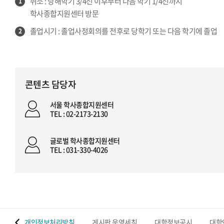
취소 : 당해학기 3/4선 이후부터 다음 학기 1/4선까지
1
학사종합지원센터 방문
졸업시기 : 졸업사정회의를 전후로 당학기 또는 다음 학기에 졸업
2
콘텐츠 담당자
서울 학사종합지원센터
TEL : 02-2173-2130
글로벌 학사종합지원센터
TEL : 031-330-4026
 맵
개인정보처리방침
게시판 운영세칙
대학정보공시
대학