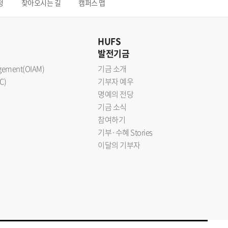
청
찾아오시는 길
캠퍼스 맵
HUFS
발전기금
nagement(OIAM)
기금 소개
C)
기부자 예우
명예의 전당
기금 소식
참여하기
기부·수혜 Stories
이달의 기부자