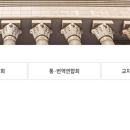
합회
통·번역연합회
교