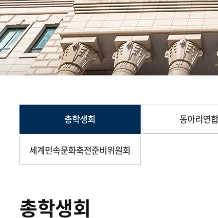
총학생회
동아리연
세계민속문화축전준비위원회
총학생회