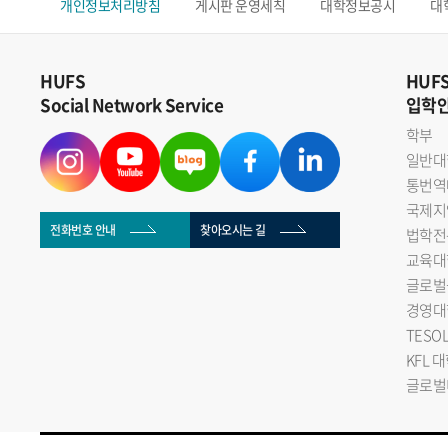
개인정보처리방침
게시판 운영세칙
대학정보공시
대
HUFS
HUF
Social Network Service
입학
학부
일반대
통번역
국제지
전화번호 안내
찾아오시는 길
법학전
교육대
글로벌
경영대
TESO
KFL 
글로벌