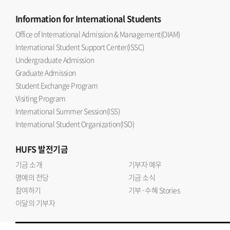
Information
for International Students
Office of International Admission & Management(OIAM)
International Student Support Center(ISSC)
Undergraduate Admission
Graduate Admission
Student Exchange Program
Visiting Program
International Summer Session(ISS)
International Student Organization(ISO)
HUFS
발전기금
기금 소개
기부자 예우
명예의 전당
기금 소식
참여하기
기부·수혜 Stories
이달의 기부자