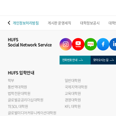
 맵
개인정보처리방침
게시판 운영세칙
대학정보공시
대학
HUFS
Social Network Service
전화번호 안내
찾아오시는 길
HUFS
입학안내
학부
일반대학원
통번역대학원
국제지역대학원
법학전문대학원
교육대학원
글로벌공공리더십대학원
경영대학원
TESOL 대학원
KFL 대학원
글로벌미디어커뮤니케이션대학원