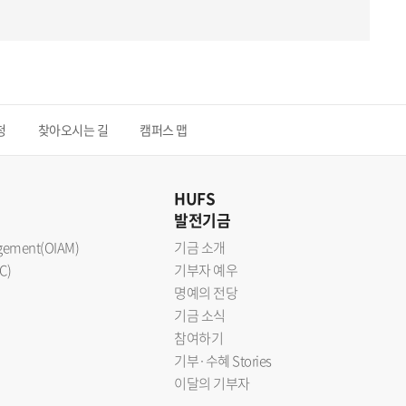
청
찾아오시는 길
캠퍼스 맵
HUFS
발전기금
nagement(OIAM)
기금 소개
C)
기부자 예우
명예의 전당
기금 소식
참여하기
기부·수혜 Stories
이달의 기부자