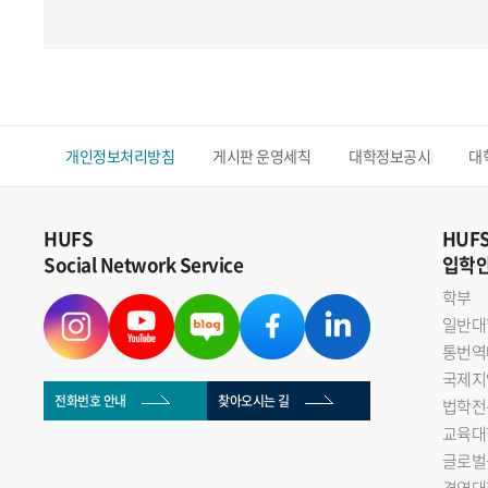
개인정보처리방침
게시판 운영세칙
대학정보공시
대
HUFS
HUF
Social Network Service
입학
학부
일반대
통번역
국제지
전화번호 안내
찾아오시는 길
법학전
교육대
글로벌