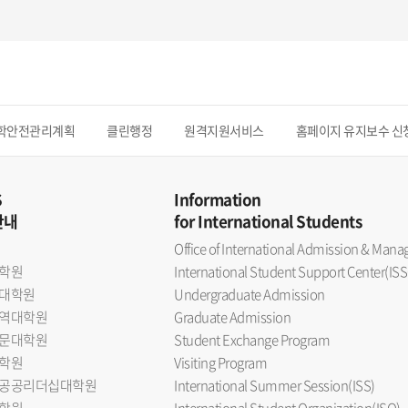
학안전관리계획
클린행정
원격지원서비스
홈페이지 유지보수 신
S
Information
안내
for International Students
Office of International Admission & Ma
학원
International Student Support Center(ISS
대학원
Undergraduate Admission
역대학원
Graduate Admission
문대학원
Student Exchange Program
학원
Visiting Program
공공리더십대학원
International Summer Session(ISS)