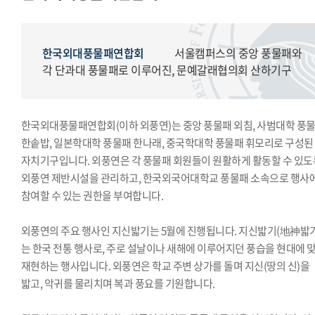
모의국제연합
국제학생회
생활도서관
한국외대풍물패연합회
서울캠퍼스의 중앙 풍물패와
학생복지위원회
각 단과대 풍물패로 이루어진, 문예갈래협의회 산하기구
영상사업단
한국외대풍물패연합회
한국외대풍물패연합회(이하 외풍연)는 중앙 풍물패 외침, 사범대학 풍
한국외대통역협회
한솥밥, 일본학대학 풍물패 한나래, 중국학대학 풍물패 휘모리로 구성된
한국외대119학군단
자치기구입니다. 외풍연은 각 풍물패 회원들이 원활하게 활동할 수 있도
외풍연 제반시설을 관리하고, 한국외국어대학교 풍물패 소속으로 행사
참여할 수 있는 권한을 부여합니다.
외풍연의 주요 행사인 지신밟기는 5월에 진행됩니다. 지신밟기(地神밟기
는 한국 전통 행사로, 주로 설날이나 새해에 이루어지던 풍습을 현대에 
재현하는 행사입니다. 외풍연은 학교 주변 상가를 돌며 지신(땅의 신)을
밟고, 악귀를 물리치며 복과 풍요를 기원합니다.