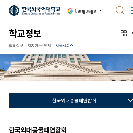
Language
학교정보
학교정보
자치기구·단체
서울캠퍼스
한국외대풍물패연합회
총학생회
동아리연합회
한국외대풍물패연합회
교지 편집위원회