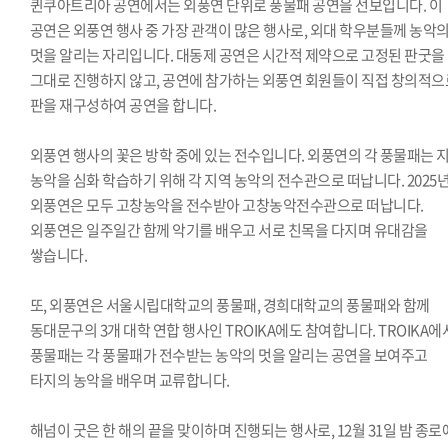
퀸쿠아트리아 공연에서는 외풍연 단위로 풍물패 공연을 선보입니다. 이
공연은 외풍연 행사 중 가장 관객이 많은 행사로, 외대 학우분들께 농악
멋을 알리는 자리입니다. 대동제 공연은 시간적 제약으로 고정된 판굿을
그대로 진행하지 않고, 공연에 참가하는 외풍연 회원들이 직접 창의적으
판을 재구성하여 공연을 합니다.
외풍연 행사의 꽃은 방학 중에 있는 전수입니다. 외풍연의 각 풍물패는 
농악을 심화 학습하기 위해 각 지역 농악의 전수관으로 떠납니다. 2025
외풍연은 모두 고창농악을 전수받아 고창농악전수관으로 떠납니다.
외풍연은 일주일간 함께 악기를 배우고 서로 친목을 다지며 유대감을
쌓습니다.
또, 외풍연은 서울시립대학교의 풍물패, 경희대학교의 풍물패와 함께
동대문구의 3개 대학 연합 행사인 TROIKA에도 참여합니다. TROIKA에
풍물패는 각 풍물패가 전수받는 농악의 멋을 알리는 공연을 보여주고
타지의 농악을 배우며 교류합니다.
해넘이 굿은 한 해의 끝을 맞이하며 진행되는 행사로, 12월 31일 밤 종