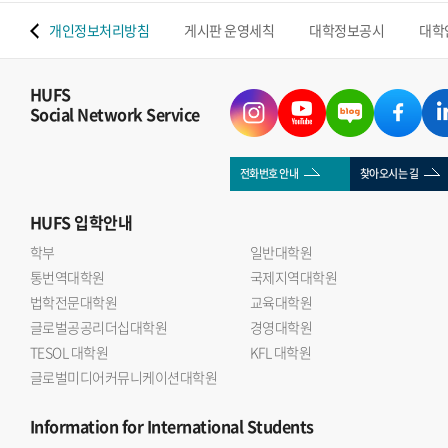
 맵
개인정보처리방침
게시판 운영세칙
대학정보공시
대학
HUFS
Social Network Service
전화번호 안내
찾아오시는 길
HUFS
입학안내
학부
일반대학원
통번역대학원
국제지역대학원
법학전문대학원
교육대학원
글로벌공공리더십대학원
경영대학원
TESOL 대학원
KFL 대학원
글로벌미디어커뮤니케이션대학원
Information
for International Students