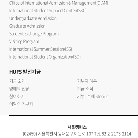
Office of International Admission & Management(OIAM)
International Student Support Center(ISSC)
Undergraduate Admission
Graduate Admission
Student Exchange Program
Visiting Program
International Summer Session(ISS)
International Student Organization(ISO)
HUFS
발전기금
기금 소개
기부자 예우
명예의 전당
기금 소식
참여하기
기부·수혜 Stories
이달의 기부자
서울캠퍼스
(02450) 서울특별시 동대문구 이문로 107 Tel. 82-2-2173-2114